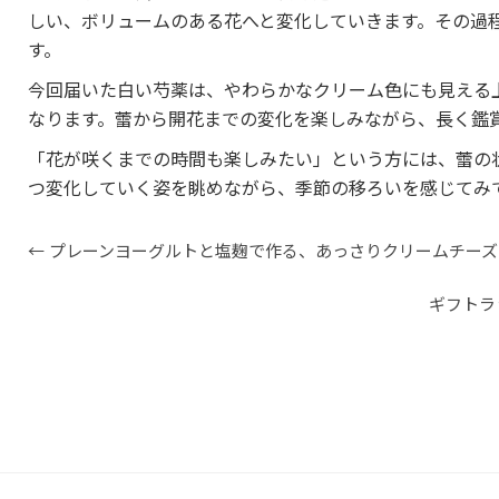
しい、ボリュームのある花へと変化していきます。その過
す。
今回届いた白い芍薬は、やわらかなクリーム色にも見える
なります。蕾から開花までの変化を楽しみながら、長く鑑
「花が咲くまでの時間も楽しみたい」という方には、蕾の
つ変化していく姿を眺めながら、季節の移ろいを感じてみ
Post
←
プレーンヨーグルトと塩麹で作る、あっさりクリームチーズ
navigation
ギフトラ