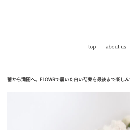
top
about us
蕾から満開へ。FLOWRで届いた白い芍薬を最後まで楽し